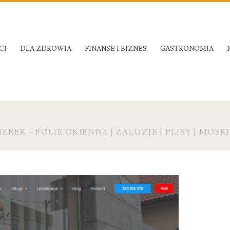
CI
DLA ZDROWIA
FINANSE I BIZNES
GASTRONOMIA
REK – FOLIE OKIENNE | ŻALUZJE | PLISY | MOSK