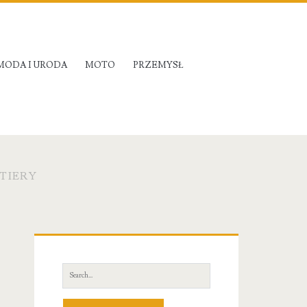
MODA I URODA
MOTO
PRZEMYSŁ
ITIERY
Primary
Sidebar
Search
for: