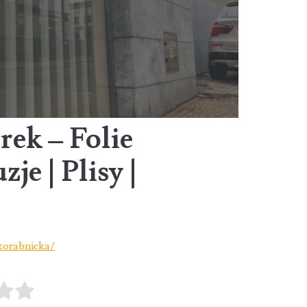
rek – Folie
zje | Plisy |
korabnicka/