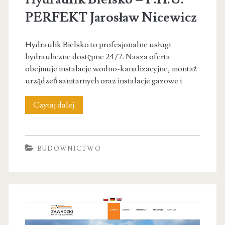
PERFEKT Jarosław Nicewicz
Hydraulik Bielsko to profesjonalne usługi
hydrauliczne dostępne 24/7. Nasza oferta
obejmuje instalacje wodno-kanalizacyjne, montaż
urządzeń sanitarnych oraz instalacje gazowe i
Hydraulik
Czytaj dalej
Bielsko
–
BUDOWNICTWO
F.H.U.
PERFEKT
Jarosław
Nicewicz