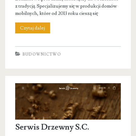
z tradycją. Specjalizujemy się w produkcji domów
mobilnych, które od 2013 roku cieszą się
Letniskowo
Czytaj dalej
–
Producent
BUDOWNICTWO
domów
mobilnych
Serwis Drzewny S.C.