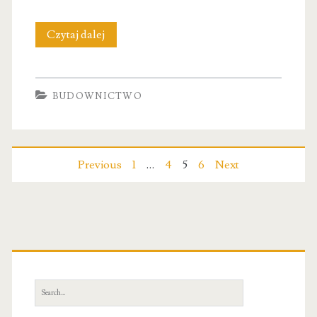
Serwis
Czytaj dalej
Drzewny
S.C.
BUDOWNICTWO
Nawigacja
Previous
1
…
4
5
6
Next
po
wpisach
Primary
Sidebar
Search
for: