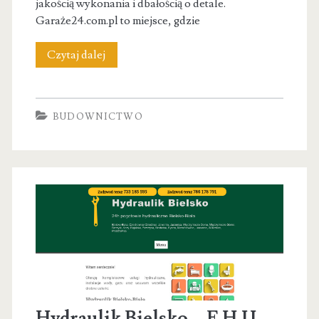
jakością wykonania i dbałością o detale.
Garaże24.com.pl to miejsce, gdzie
Garaże24.com.pl
Czytaj dalej
BUDOWNICTWO
Hydraulik Bielsko – F.H.U.