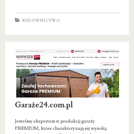
Rekuperacja
Kraków
BUDOWNICTWO
Energooszczędne
Instalacje,
Pompy
Ciepła,
Klimatyzacja
Garaże24.com.pl
Jesteśmy ekspertem w produkcji garaży
PREMIUM, które charakteryzują się wysoką