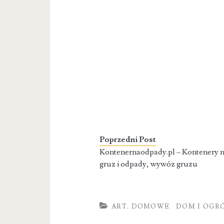
Poprzedni Post
Kontenernaodpady.pl – Kontenery 
gruz i odpady, wywóz gruzu
ART. DOMOWE
DOM I OGR