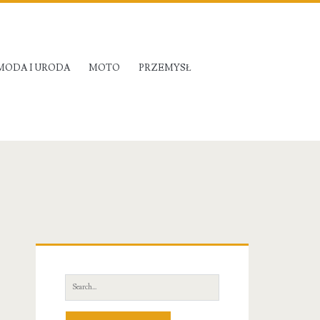
MODA I URODA
MOTO
PRZEMYSŁ
Primary
Sidebar
Search
for: