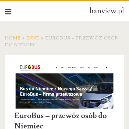
hanview.pl
HOME
>
INNE
>
EUROBUS – PRZEWÓZ OSÓB
DO NIEMIEC
EuroBus – przewóz osób do
Niemiec