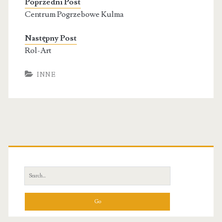
Poprzedni Post
Centrum Pogrzebowe Kulma
Następny Post
Rol-Art
INNE
Primary
Sidebar
Search
for: