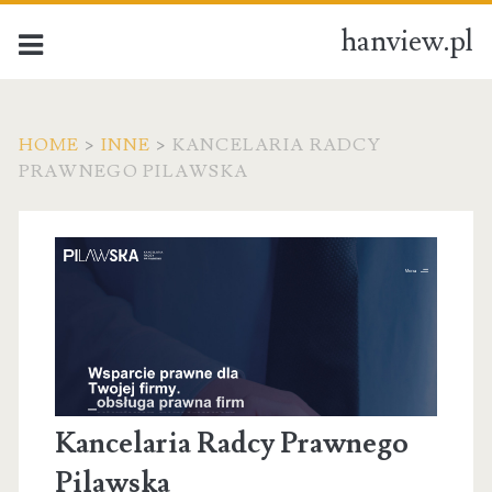
hanview.pl
HOME
>
INNE
>
KANCELARIA RADCY
PRAWNEGO PILAWSKA
Kancelaria Radcy Prawnego
Pilawska