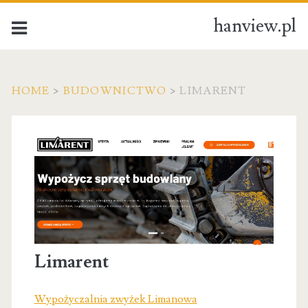
hanview.pl
HOME
>
BUDOWNICTWO
>
LIMARENT
Limarent
Wypożyczalnia zwyżek Limanowa