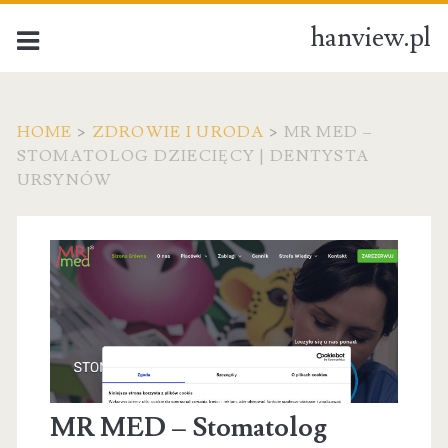
hanview.pl
HOME
>
ZDROWIE I URODA
>
MR MED –
STOMATOLOG DZIECIĘCY | DENTYSTA
URSYNÓW
MR MED – Stomatolog