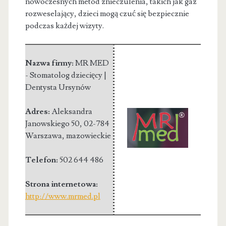
nowoczesnych metod znieczulenia, takich jak gaz
rozweselający, dzieci mogą czuć się bezpiecznie
podczas każdej wizyty.
Nazwa firmy:
MR MED
- Stomatolog dziecięcy |
Dentysta Ursynów
Adres:
Aleksandra
Janowskiego 50
,
02-784
Warszawa
,
mazowieckie
Telefon:
502 644 486
Strona internetowa:
http://www.mrmed.pl