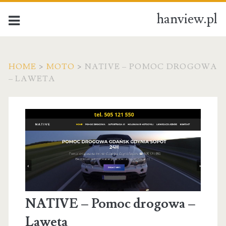
hanview.pl
HOME
>
MOTO
>
NATIVE – POMOC DROGOWA
– LAWETA
NATIVE – Pomoc drogowa –
Laweta