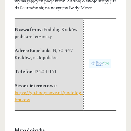
wymagających pacjentów. Zadbaj o swoje stopy już
dziś i umów się na wizytę w Body Move.
Nazwa firmy:
Podolog Kraków
pedicure leczniczy
Adres:
Kapelanka 13
,
30-347
Kraków
,
małopolskie
Telefon:
12 204 11 71
Strona internetowa:
https://go.bodymove.pl/podolog-
krakow
Mapa dojazdu: