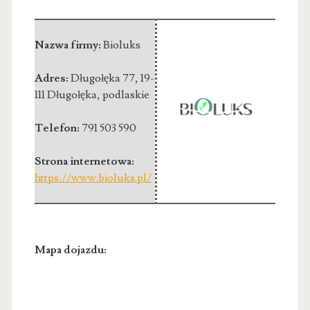
Nazwa firmy:
Bioluks
Adres:
Długołęka 77
,
19-
111 Długołęka
,
podlaskie
Telefon:
791 503 590
Strona internetowa:
https://www.bioluks.pl/
Mapa dojazdu: