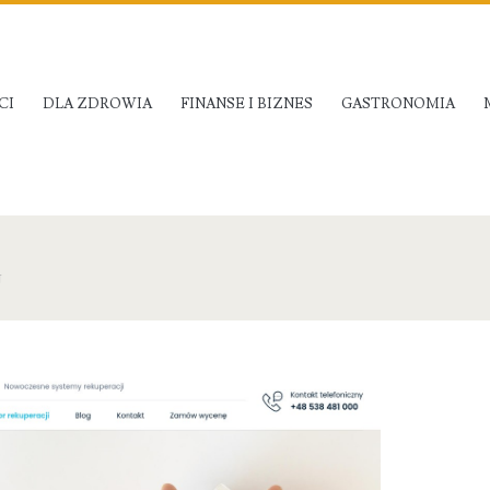
CI
DLA ZDROWIA
FINANSE I BIZNES
GASTRONOMIA
U