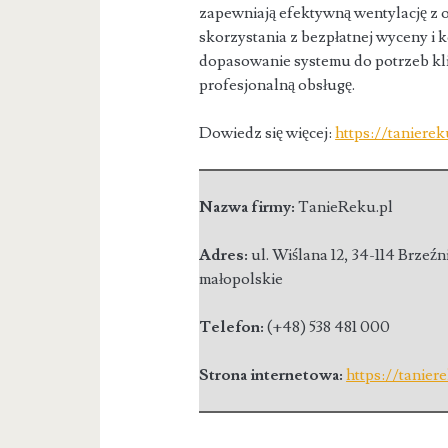
zapewniają efektywną wentylację z
skorzystania z bezpłatnej wyceny i 
dopasowanie systemu do potrzeb klie
profesjonalną obsługę.
Dowiedz się więcej:
https://taniere
Nazwa firmy:
TanieReku.pl
Adres:
ul. Wiślana 12
,
34-114 Brzeźn
małopolskie
Telefon:
(+48) 538 481 000
Strona internetowa:
https://tanier