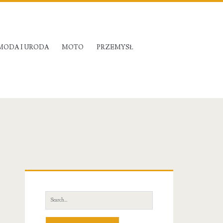
MODA I URODA
MOTO
PRZEMYSŁ
Primary
Sidebar
Search
for: