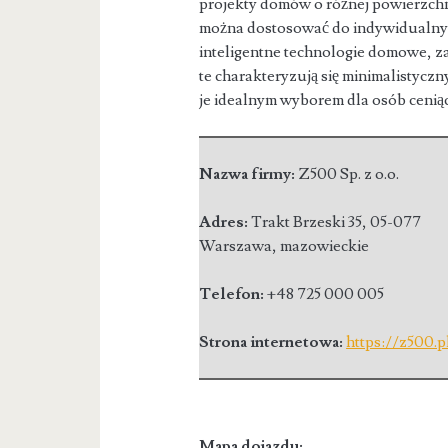
projekty domów o różnej powierzchni
można dostosować do indywidualnyc
inteligentne technologie domowe, za
te charakteryzują się minimalistycz
je idealnym wyborem dla osób cenią
Nazwa firmy:
Z500 Sp. z o.o.
Adres:
Trakt Brzeski 35
,
05-077
Warszawa
,
mazowieckie
Telefon:
+48 725 000 005
Strona internetowa:
https://z500.p
Mapa dojazdu: