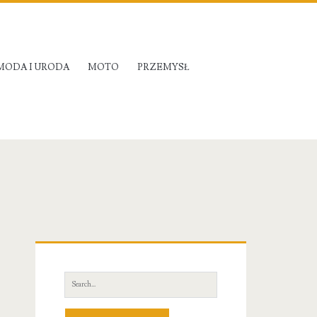
MODA I URODA
MOTO
PRZEMYSŁ
Primary
Sidebar
Search
for: