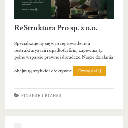
ReStruktura Pro sp. z o.o.
Specjalizujemy się w przeprowadzaniu
restrukturyzacji i upadłości firm, zapewniając
pełne wsparcie prawne i doradcze. Nasze działania
ReStruktura
obejmują szybkie i efektywne
Czytaj dalej
Pro
sp.
FINANSE I BIZNES
z
o.o.