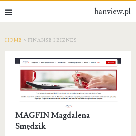
hanview.pl
HOME
>
FINANSE I BIZNES
Kategoria:
Finanse
i
biznes
MAGFIN Magdalena
Smędzik