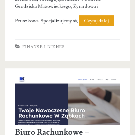
Grodziska Mazowieckiego, Żyrardowa i
Biuro
Pruszkowa. Specjalizujemy się
Czytaj dalej
Rachunkow
As
FINANSE I BIZNES
Taxes
Biuro Rachunkowe –