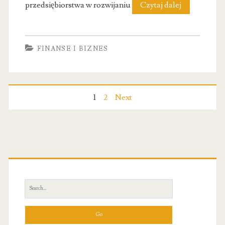
RCbusiness
przedsiębiorstwa w rozwijaniu
Czytaj dalej
Szkolenia
&
FINANSE I BIZNES
Coaching
Nawigacja
1
2
Next
po
wpisach
Primary
Sidebar
Search
for: