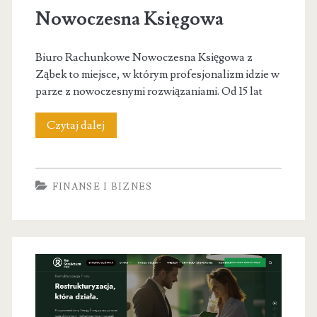
Nowoczesna Księgowa
Biuro Rachunkowe Nowoczesna Księgowa z
Ząbek to miejsce, w którym profesjonalizm idzie w
parze z nowoczesnymi rozwiązaniami. Od 15 lat
Biuro
Czytaj dalej
Rachunkowe
–
FINANSE I BIZNES
Nowoczesna
Księgowa