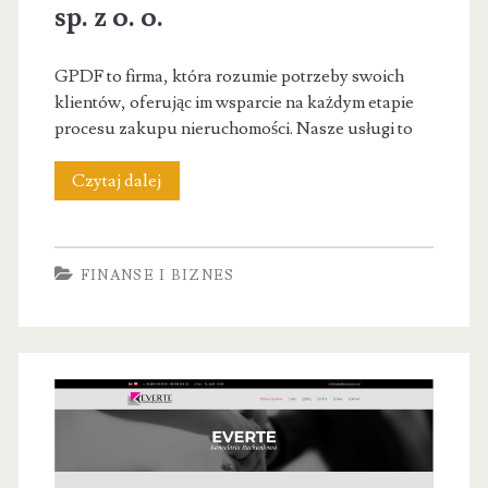
sp. z o. o.
GPDF to firma, która rozumie potrzeby swoich
klientów, oferując im wsparcie na każdym etapie
procesu zakupu nieruchomości. Nasze usługi to
Grupa
Czytaj dalej
Polski
Dom
FINANSE I BIZNES
Finansowy
sp.
z
o.
o.