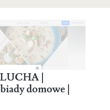
Restaurant
Wrocław
KLUCHA |
 obiady domowe |