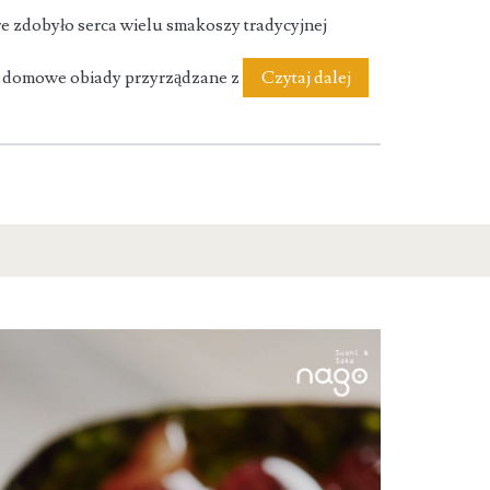
re zdobyło serca wielu smakoszy tradycyjnej
Bistro
je domowe obiady przyrządzane z
Czytaj dalej
ALE
KLUCHA
|
restauracja
|
obiady
domowe
|
Syców