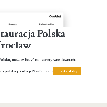
auracja Polska –
Wrocław
olska, możesz liczyć na autentyczne doznania
SETKA
ca polskiej tradycji. Nasze menu
Czytaj dalej
–
Restauracja
Polska
–