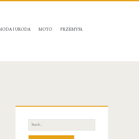
MODA I URODA
MOTO
PRZEMYSŁ
Primary
Sidebar
Search
for: