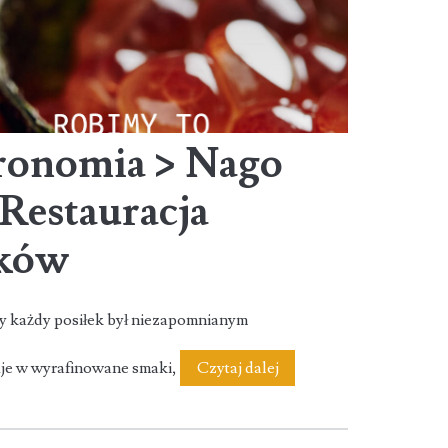
ronomia > Nago
Restauracja
aków
y każdy posiłek był niezapomnianym
Home
je w wyrafinowane smaki,
Czytaj dalej
>
Gastronomia