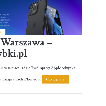
 Warszawa –
bki.pl
r to miejsce, gdzie Twój sprzęt Apple odzyska
Serwis
ię w naprawach iPhoneów,
Czytaj dalej
Apple
Warszawa
–