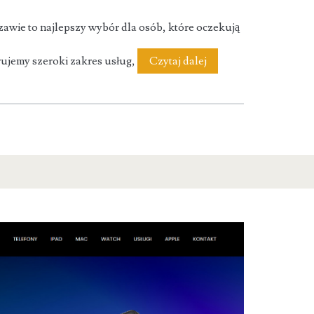
awie to najlepszy wybór dla osób, które oczekują
Serwis
rujemy szeroki zakres usług,
Czytaj dalej
iPhone
Warszawa