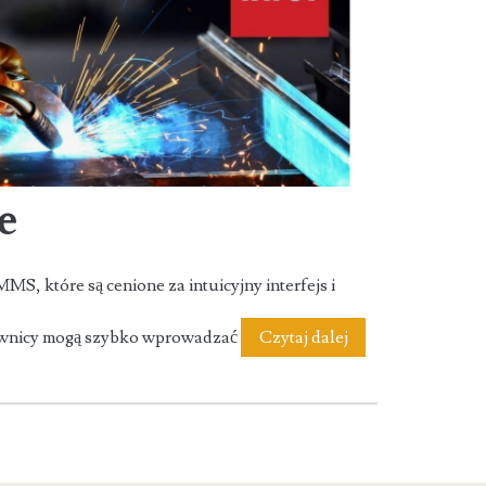
e
S, które są cenione za intuicyjny interfejs i
SimplyMobile
kownicy mogą szybko wprowadzać
Czytaj dalej