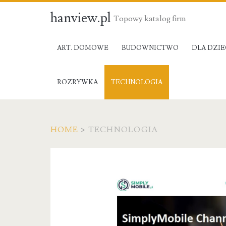
hanview.pl
Topowy katalog firm
ART. DOMOWE
BUDOWNICTWO
DLA DZIE
ROZRYWKA
TECHNOLOGIA
HOME
>
TECHNOLOGIA
Kategoria:
Technologia