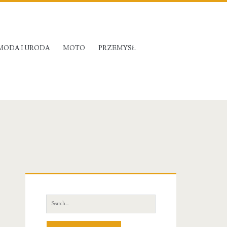
MODA I URODA
MOTO
PRZEMYSŁ
Primary
Sidebar
Search
for: