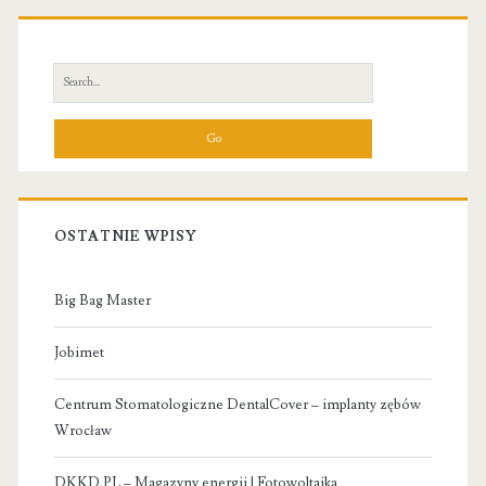
Primary
Sidebar
Search
for:
OSTATNIE WPISY
Big Bag Master
Jobimet
Centrum Stomatologiczne DentalCover – implanty zębów
Wrocław
DKKD.PL – Magazyny energii | Fotowoltaika