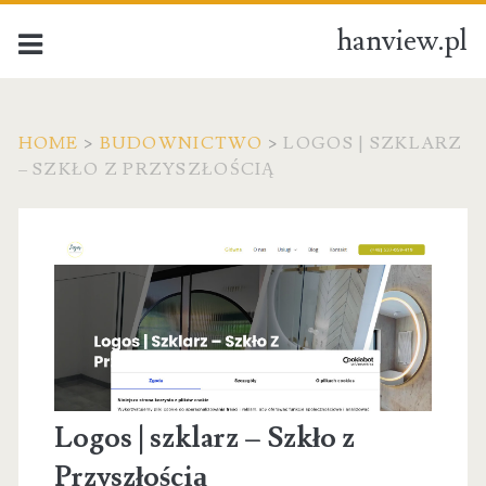
hanview.pl
HOME
>
BUDOWNICTWO
>
LOGOS | SZKLARZ
– SZKŁO Z PRZYSZŁOŚCIĄ
Logos | szklarz – Szkło z
Przyszłością